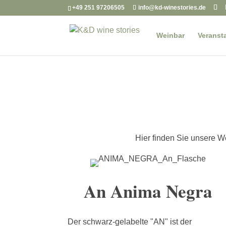
+49 251 97206505
info@kd-winestories.de
Weinbar
Veranst
Hier finden Sie unsere 
An Anima Negra
Der schwarz-gelabelte "AN" ist der