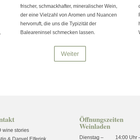
frischer, schmackhafter, mineralischer Wein,
der eine Vielzahl von Aromen und Nuancen
hervorruft, die uns die Typizität der
,
Baleareninsel schmecken lassen.
Weiter
ntakt
Öffnungszeiten
Weinladen
 wine stories
Dienstag –
14:00 Uhr 
tin & Danyel Elferink