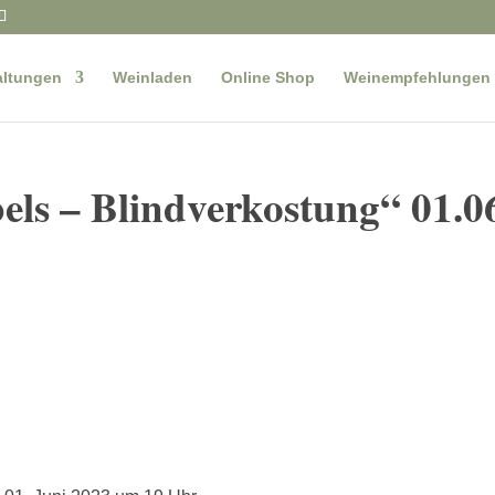
altungen
Weinladen
Online Shop
Weinempfehlungen
ls – Blindverkostung“ 01.0