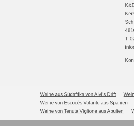
K&D
Kers
Sch
481
T: 
inf
Kont
Weine aus Südafrika von Alvi’s Drift
Wein
Weine von Escocés Volante aus Spanien
Weine von Tenuta Viglione aus Apulien
W