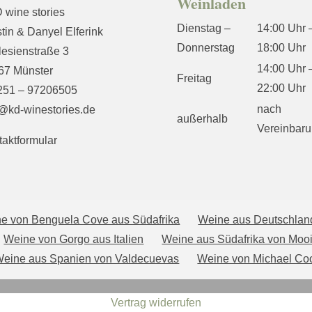
Weinladen
 wine stories
Dienstag –
14:00 Uhr 
tin & Danyel Elferink
Donnerstag
18:00 Uhr
lesienstraße 3
14:00 Uhr 
67 Münster
Freitag
22:00 Uhr
0251 – 97206505
nach
o@kd-winestories.de
außerhalb
Vereinbar
aktformular
e von Benguela Cove aus Südafrika
Weine aus Deutschlan
Weine von Gorgo aus Italien
Weine aus Südafrika von Moo
eine aus Spanien von Valdecuevas
Weine von Michael Coo
Vertrag widerrufen