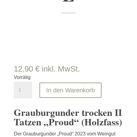
12,90
€
inkl. MwSt.
Vorrätig
Grauburgunder
In den Warenkorb
Eiche
trocken
Grauburgunder trocken II
2023
Tatzen „Proud“ (Holzfass)
LÖWENTHAL
Menge
Der Grauburgunder „Proud“ 2023 vom
Weingut