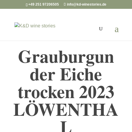
+49 251 97206505
info@kd-winestories.de
Grauburgun
der Eiche
trocken 2023
LÖWENTHA
L