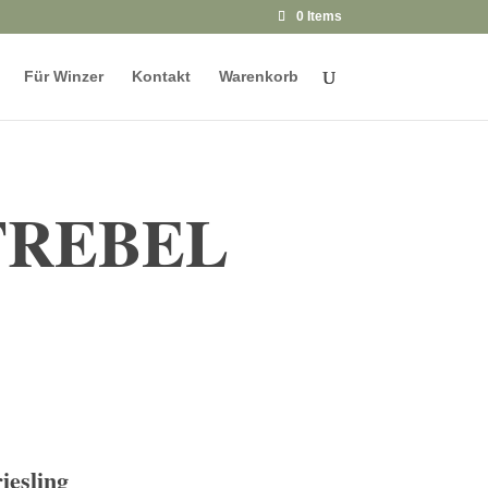
0 Items
Für Winzer
Kontakt
Warenkorb
STREBEL
iesling