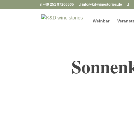
+49 251 97206505
info@kd-winestories.de
Weinbar
Veranst
Sonnen