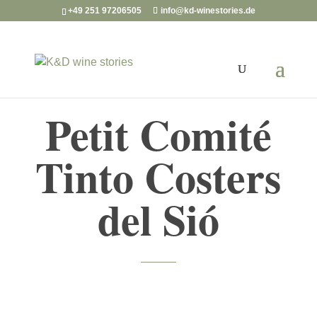
+49 251 97206505
info@kd-winestories.de
Petit Comité
Tinto Costers
del Sió