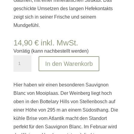
Gaumen, mit einer mineralischen Struktur. Das
geschickte Umsetzen des langen Hefekontakts
zeigt sich in seiner Frische und seinem
Mundgefühl.
14,90
€
inkl. MwSt.
Vorrätig (kann nachbestellt werden)
Classic
In den Warenkorb
Sauvignon
Blanc
MOOIPLAAS
Hier haben wir einen besonderen Sauvignon
Menge
Blanc von Mooiplaas. Der Weinberg liegt hoch
oben in den Bottelary Hills von Stellenbosch auf
einer Höhe von 295 m an einem Südosthang. Die
kühle Brise vom Atlantik macht den Standort
perfekt für den Sauvignon Blanc. Im Februar wird