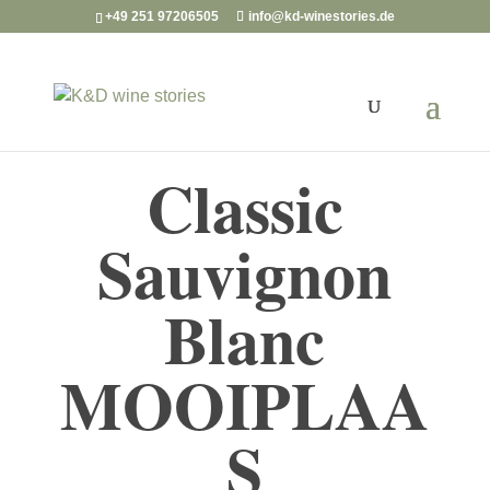
+49 251 97206505
info@kd-winestories.de
Classic
Sauvignon
Blanc
MOOIPLAA
S