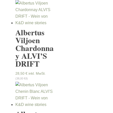
Albertus
Viljoen
Chardonna
y ALVI’S
DRIFT
28,50
€
inkl. MwSt.
(38,00 €/l)