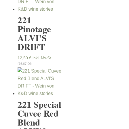
221
Pinotage
ALVI’S
DRIFT
12,50
€
inkl. MwSt.
(16,67 €/l)
221 Special
Cuvee Red
Blend