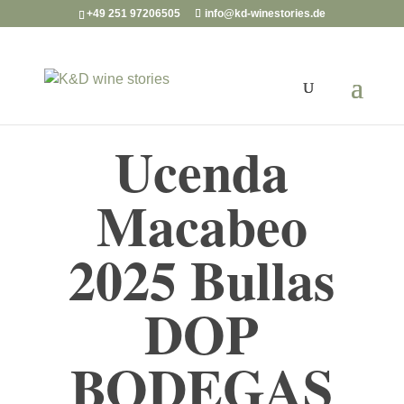
+49 251 97206505
info@kd-winestories.de
Ucenda
Macabeo
2025 Bullas
DOP
BODEGAS