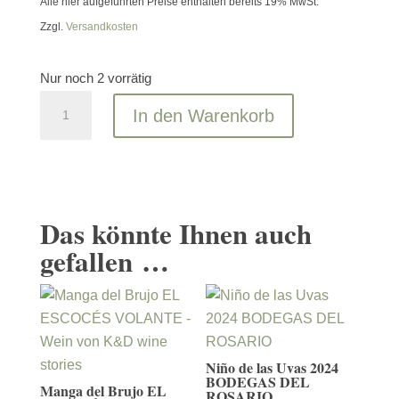
Alle hier aufgeführten Preise enthalten bereits 19% MwSt.
Zzgl.
Versandkosten
Nur noch 2 vorrätig
Ucenda
In den Warenkorb
Macabeo
2025
Bullas
DOP
Das könnte Ihnen auch
BODEGAS
gefallen …
DEL
ROSARIO
Menge
Niño de las Uvas 2024
BODEGAS DEL
Manga del Brujo EL
ROSARIO