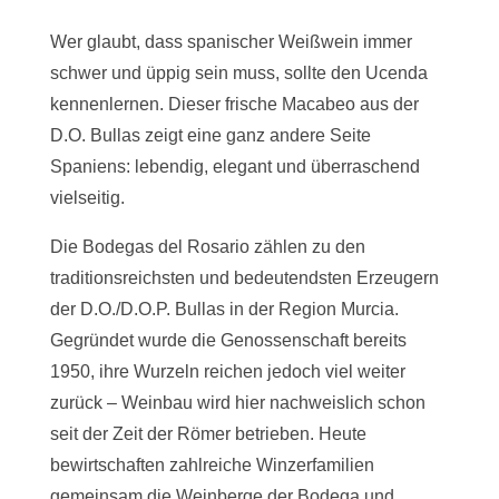
2025
Bullas
Wer glaubt, dass spanischer Weißwein immer
DOP
schwer und üppig sein muss, sollte den Ucenda
BODEGAS
kennenlernen. Dieser frische Macabeo aus der
DEL
D.O. Bullas zeigt eine ganz andere Seite
ROSARIO
Spaniens: lebendig, elegant und überraschend
Menge
vielseitig.
Die Bodegas del Rosario zählen zu den
traditionsreichsten und bedeutendsten Erzeugern
der D.O./D.O.P. Bullas in der Region Murcia.
Gegründet wurde die Genossenschaft bereits
1950, ihre Wurzeln reichen jedoch viel weiter
zurück – Weinbau wird hier nachweislich schon
seit der Zeit der Römer betrieben. Heute
bewirtschaften zahlreiche Winzerfamilien
gemeinsam die Weinberge der Bodega und